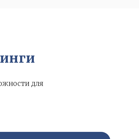
нинги
ожности для