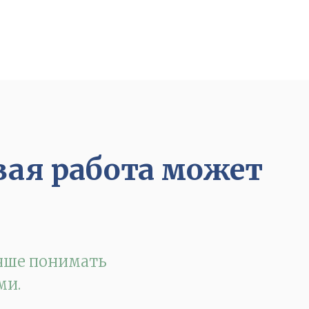
ая работа может
учше понимать
ми.