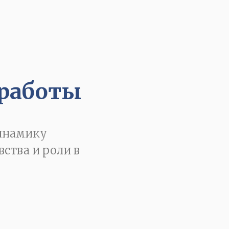
 работы
динамику
ства и роли в