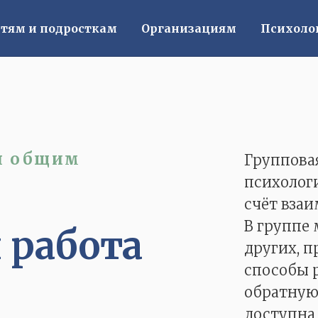
тям и подросткам
Организациям
Психоло
ся общим
Групповая
психолог
счёт вза
В группе 
 работа
других, 
способы 
обратную 
доступна 